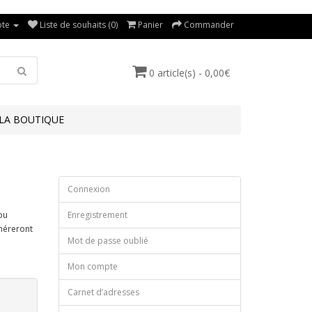
te
Liste de souhaits (0)
Panier
Commander
0 article(s) - 0,00€
LA BOUTIQUE
Connexion
ou
Enregistrement
énéreront
Mot de passe oublié
Mon compte
Carnet d’adresses